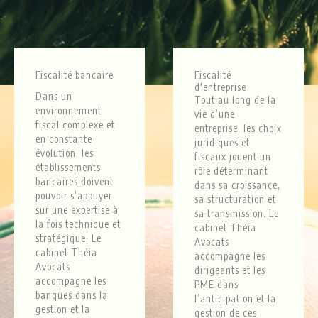
Fiscalité bancaire
Fiscalité
d'entreprise
Dans un
Tout au long de la
environnement
vie d’une
fiscal complexe et
entreprise, les choix
en constante
juridiques et
évolution, les
fiscaux jouent un
établissements
rôle déterminant
bancaires doivent
dans sa croissance,
pouvoir s’appuyer
sa structuration et
sur une expertise à
sa transmission. Le
la fois technique et
cabinet Théia
stratégique. Le
Avocats
cabinet Théia
accompagne les
Avocats
dirigeants et les
accompagne les
PME dans
banques dans la
l’anticipation et la
gestion et la
gestion de ces